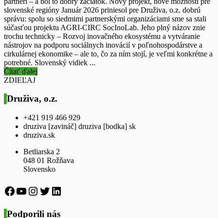
partneri – a bol to dobrý začiatok. Nový projekt, nové možnosti pre
slovenské regióny Január 2026 priniesol pre Druživa, o.z. dobrú
správu: spolu so siedmimi partnerskými organizáciami sme sa stali
súčasťou projektu AGRI-CIRC SocInoLab. Jeho plný názov znie
trochu technicky – Rozvoj inovačného ekosystému a vytváranie
nástrojov na podporu sociálnych inovácií v poľnohospodárstve a
cirkulárnej ekonomike – ale to, čo za ním stojí, je veľmi konkrétne a
potrebné. Slovenský vidiek ...
Čítať ďalej
ZDIEĽAJ
Druživa, o.z.
+421 919 466 929
druziva [zavináč] druziva [bodka] sk
druziva.sk
Betliarska 2
048 01 Rožňava
Slovensko
https://www.facebook.com/druziva
https://www.youtube.com/channel/UCx5
https://www.instagram.com/druziva_oz/
https://twitter.com/druziva
LinkedIn
Podporili nás