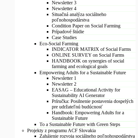
Newsletter 3
Newsletter 4
Situačná analýza sociálneho
poľnohospodárstva
Condition Paper on Social Farming
Prípadové štúdie
Case Studies
Eco-Social Farming
INDICATOR MATRIX of Social Farms
ONLINE SURVEY on Social Farms
HANDBOOK on synergies of social
farming and ecological goals
Empowering Adults for a Sustainable Future
Newsletter 1
Newsletter 2
EASAG – Educational Activity for
Sustainability AI Generator
Príručka: Posilnenie postavenia dospelých
pre udržateľnú budúcnosť
Handbook: Empowering Adults for a
Sustainable Future
To a Sustainable Future with Green Steps
Projekty z programu ACF Slovakia
Zahájenie rozvoja sociálneho poľnohospodárstva