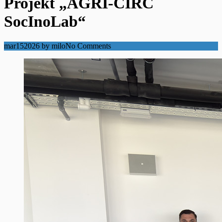
Projekt „AGRI-CIRC
SocInoLab“
mar
15
2026
by
milo
No Comments