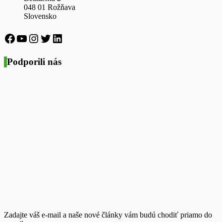
048 01 Rožňava
Slovensko
https://www.facebook.com/druziva
https://www.youtube.com/channel/UCx5
https://www.instagram.com/druziva_oz/
https://twitter.com/druziva
LinkedIn
Podporili nás
Zadajte váš e-mail a naše nové články vám budú chodiť priamo do