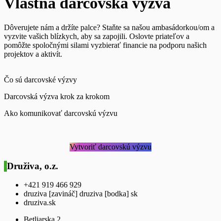
Vlastná darcovská výzva
Dôverujete nám a držíte palce? Staňte sa našou ambasádorkou/om a
vyzvite vašich blízkych, aby sa zapojili. Oslovte priateľov a
pomôžte spoločnými silami vyzbierať financie na podporu našich
projektov a aktivít.
Čo sú darcovské výzvy
Darcovská výzva krok za krokom
Ako komunikovať darcovskú výzvu
Vytvoriť darcovskú výzvu
Druživa, o.z.
+421 919 466 929
druziva [zavináč] druziva [bodka] sk
druziva.sk
Betliarska 2