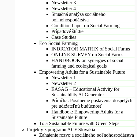
Newsletter 3
Newsletter 4
Situačná analýza sociálneho
poľnohospodárstva
Condition Paper on Social Farming
Prípadové štúdie
Case Studies
Eco-Social Farming
INDICATOR MATRIX of Social Farms
ONLINE SURVEY on Social Farms
HANDBOOK on synergies of social
farming and ecological goals
Empowering Adults for a Sustainable Future
Newsletter 1
Newsletter 2
EASAG – Educational Activity for
Sustainability AI Generator
Príručka: Posilnenie postavenia dospelých
pre udržateľnú budúcnosť
Handbook: Empowering Adults for a
Sustainable Future
To a Sustainable Future with Green Steps
Projekty z programu ACF Slovakia
Zahájenie rozvoja sociálneho poľnohospodárstva