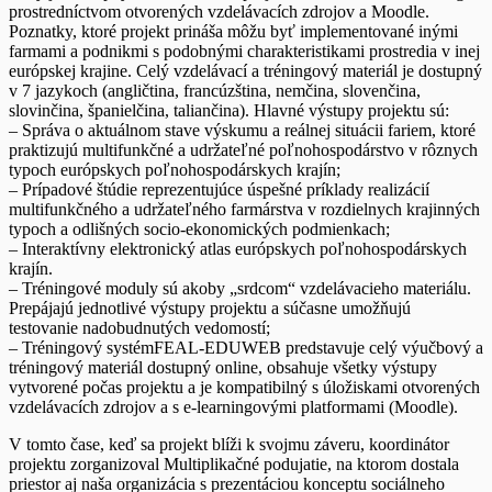
prostredníctvom otvorených vzdelávacích zdrojov a Moodle.
Poznatky, ktoré projekt prináša môžu byť implementované inými
farmami a podnikmi s podobnými charakteristikami prostredia v inej
európskej krajine. Celý vzdelávací a tréningový materiál je dostupný
v 7 jazykoch (angličtina, francúzština, nemčina, slovenčina,
slovinčina, španielčina, taliančina). Hlavné výstupy projektu sú:
–
Správa o aktuálnom stave
výskumu a reálnej situácii fariem, ktoré
praktizujú multifunkčné a udržateľné poľnohospodárstvo v rôznych
typoch európskych poľnohospodárskych krajín;
–
Prípadové štúdie
reprezentujúce úspešné príklady realizácií
multifunkčného a udržateľného farmárstva v rozdielnych krajinných
typoch a odlišných socio-ekonomických podmienkach;
–
Interaktívny elektronický atlas
európskych poľnohospodárskych
krajín.
–
Tréningové moduly
sú akoby „srdcom“ vzdelávacieho materiálu.
Prepájajú jednotlivé výstupy projektu a súčasne umožňujú
testovanie nadobudnutých vedomostí;
–
Tréningový systémFEAL-EDUWEB
predstavuje celý výučbový a
tréningový materiál dostupný online, obsahuje všetky výstupy
vytvorené počas projektu a je kompatibilný s úložiskami otvorených
vzdelávacích zdrojov a s e-learningovými platformami (Moodle).
V tomto čase, keď sa projekt blíži k svojmu záveru, koordinátor
projektu zorganizoval Multiplikačné podujatie, na ktorom dostala
priestor aj naša organizácia s prezentáciou konceptu sociálneho