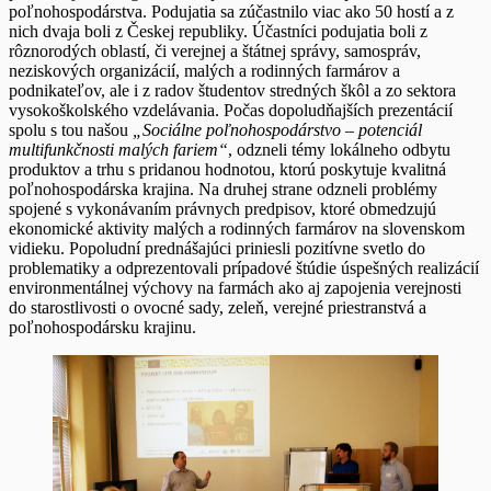
poľnohospodárstva. Podujatia sa zúčastnilo viac ako 50 hostí a z
nich dvaja boli z Českej republiky. Účastníci podujatia boli z
rôznorodých oblastí, či verejnej a štátnej správy, samospráv,
neziskových organizácií, malých a rodinných farmárov a
podnikateľov, ale i z radov študentov stredných škôl a zo sektora
vysokoškolského vzdelávania. Počas dopoludňajších prezentácií
spolu s tou našou
„Sociálne poľnohospodárstvo – potenciál
multifunkčnosti malých fariem“
, odzneli témy lokálneho odbytu
produktov a trhu s pridanou hodnotou, ktorú poskytuje kvalitná
poľnohospodárska krajina. Na druhej strane odzneli problémy
spojené s vykonávaním právnych predpisov, ktoré obmedzujú
ekonomické aktivity malých a rodinných farmárov na slovenskom
vidieku. Popoludní prednášajúci priniesli pozitívne svetlo do
problematiky a odprezentovali prípadové štúdie úspešných realizácií
environmentálnej výchovy na farmách ako aj zapojenia verejnosti
do starostlivosti o ovocné sady, zeleň, verejné priestranstvá a
poľnohospodársku krajinu.