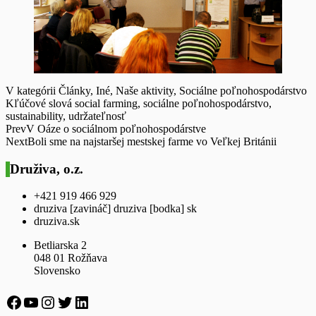
V kategórii
Články
,
Iné
,
Naše aktivity
,
Sociálne poľnohospodárstvo
Kľúčové slová
social farming
,
sociálne poľnohospodárstvo
,
sustainability
,
udržateľnosť
Prev
V Oáze o sociálnom poľnohospodárstve
Next
Boli sme na najstaršej mestskej farme vo Veľkej Británii
Druživa, o.z.
+421 919 466 929
druziva [zavináč] druziva [bodka] sk
druziva.sk
Betliarska 2
048 01 Rožňava
Slovensko
https://www.facebook.com/druziva
https://www.youtube.com/channel/UCx5
https://www.instagram.com/druziva_oz/
https://twitter.com/druziva
LinkedIn