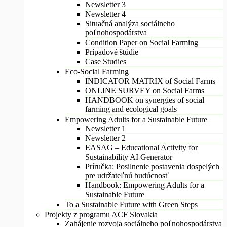
Newsletter 3
Newsletter 4
Situačná analýza sociálneho
poľnohospodárstva
Condition Paper on Social Farming
Prípadové štúdie
Case Studies
Eco-Social Farming
INDICATOR MATRIX of Social Farms
ONLINE SURVEY on Social Farms
HANDBOOK on synergies of social
farming and ecological goals
Empowering Adults for a Sustainable Future
Newsletter 1
Newsletter 2
EASAG – Educational Activity for
Sustainability AI Generator
Príručka: Posilnenie postavenia dospelých
pre udržateľnú budúcnosť
Handbook: Empowering Adults for a
Sustainable Future
To a Sustainable Future with Green Steps
Projekty z programu ACF Slovakia
Zahájenie rozvoja sociálneho poľnohospodárstva