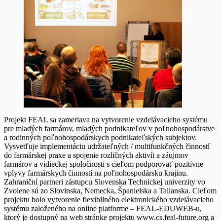
Projekt FEAL sa zameriava na vytvorenie vzdelávacieho systému
pre mladých farmárov, mladých podnikateľov v poľnohospodárstve
a rodinných poľnohospodárskych podnikateľských subjektov.
Vysvetľuje implementáciu udržateľných / multifunkčných činností
do farmárskej praxe a spojenie rozličných aktivít a záujmov
farmárov a vidieckej spoločnosti s cieľom podporovať pozitívne
vplyvy farmárskych činností na poľnohospodársku krajinu.
Zahraniční partneri zástupcu Slovenska
Technickej univerzity vo
Zvolene
sú zo Slovinska, Nemecka, Španielska a Talianska. Cieľom
projektu bolo vytvorenie flexibilného elektronického vzdelávacieho
systému založeného na online platforme –
FEAL-EDUWEB
-u,
ktorý je dostupný na web stránke projektu
www.cs.feal-future.org
a