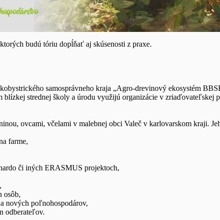
ktorých budú tóriu dopĺňať aj skúsenosti z praxe.
obystrického samosprávneho kraja „Agro-drevinový ekosystém BBSK, s.
lízkej strednej školy a úrodu využijú organizácie v zriaďovateľskej 
inou, ovcami, včelami v malebnej obci Valeč v karlovarskom kraji. Jeho
na farme,
eonardo či iných ERASMUS projektoch,
,
h osôb,
h a nových poľnohospodárov,
ín odberateľov.