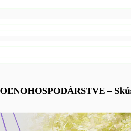
NOHOSPODÁRSTVE – Skúseno