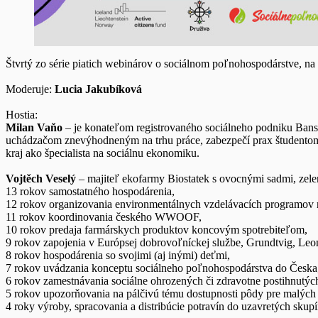
Štvrtý zo série piatich webinárov o sociálnom poľnohospodárstve, na 
Moderuje:
Lucia Jakubíková
Hostia:
Milan Vaňo
– je konateľom registrovaného sociálneho podniku Bansk
uchádzačom znevýhodneným na trhu práce, zabezpečí prax študentom b
kraj ako špecialista na sociálnu ekonomiku.
Vojtěch Veselý
– majiteľ ekofarmy Biostatek s ovocnými sadmi, zelen
13 rokov samostatného hospodárenia,
12 rokov organizovania environmentálnych vzdelávacích programov 
11 rokov koordinovania českého WWOOF,
10 rokov predaja farmárskych produktov koncovým spotrebiteľom,
9 rokov zapojenia v Európsej dobrovoľníckej službe, Grundtvig, L
8 rokov hospodárenia so svojimi (aj inými) deťmi,
7 rokov uvádzania konceptu sociálneho poľnohospodárstva do Česka
6 rokov zamestnávania sociálne ohrozených či zdravotne postihnutýc
5 rokov upozorňovania na pálčivú tému dostupnosti pôdy pre malýc
4 roky výroby, spracovania a distribúcie potravín do uzavretých skup