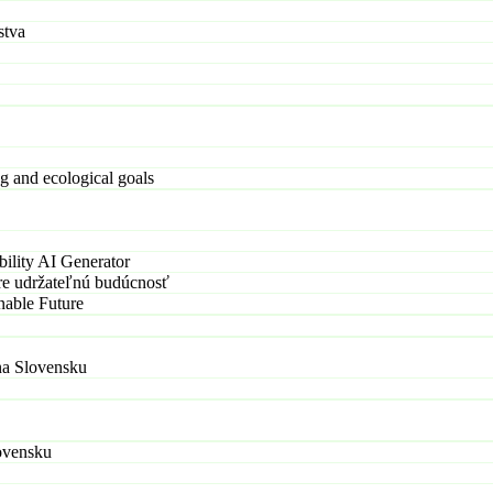
stva
and ecological goals
ility AI Generator
pre udržateľnú budúcnosť
nable Future
na Slovensku
ovensku