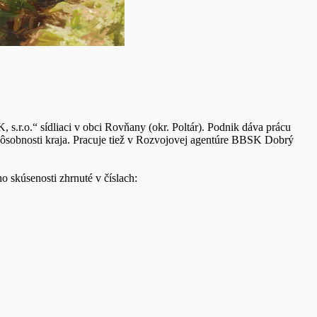
r.o.“ sídliaci v obci Rovňany (okr. Poltár). Podnik dáva prácu
pôsobnosti kraja. Pracuje tiež v Rozvojovej agentúre BBSK Dobrý
 skúsenosti zhrnuté v číslach: