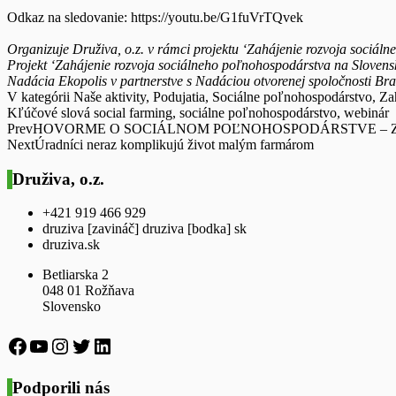
Odkaz na sledovanie: https://youtu.be/G1fuVrTQvek
Organizuje Druživa, o.z. v rámci projektu ‘Zahájenie rozvoja sociál
Projekt ‘Zahájenie rozvoja sociálneho poľnohospodárstva na Slove
Nadácia Ekopolis v partnerstve s Nadáciou otvorenej spoločnosti Br
V kategórii
Naše aktivity
,
Podujatia
,
Sociálne poľnohospodárstvo
,
Za
Kľúčové slová
social farming
,
sociálne poľnohospodárstvo
,
webinár
Prev
HOVORME O SOCIÁLNOM POĽNOHOSPODÁRSTVE – Zvieratá
Next
Úradníci neraz komplikujú život malým farmárom
Druživa, o.z.
+421 919 466 929
druziva [zavináč] druziva [bodka] sk
druziva.sk
Betliarska 2
048 01 Rožňava
Slovensko
https://www.facebook.com/druziva
https://www.youtube.com/channel/UCx5
https://www.instagram.com/druziva_oz/
https://twitter.com/druziva
LinkedIn
Podporili nás