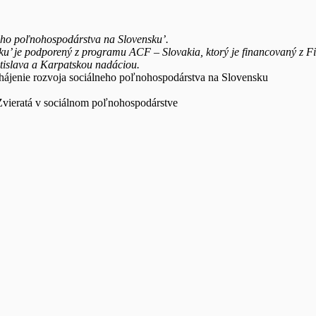
neho poľnohospodárstva na Slovensku’.
nsku’ je podporený z programu ACF – Slovakia, ktorý je financovaný
atislava a Karpatskou nadáciou.
hájenie rozvoja sociálneho poľnohospodárstva na Slovensku
 v sociálnom poľnohospodárstve
FOIggfclAN0RtDclOHtQ