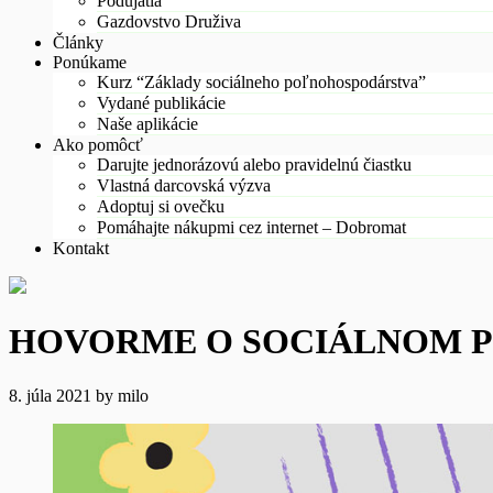
Podujatia
Gazdovstvo Druživa
Články
Ponúkame
Kurz “Základy sociálneho poľnohospodárstva”
Vydané publikácie
Naše aplikácie
Ako pomôcť
Darujte jednorázovú alebo pravidelnú čiastku
Vlastná darcovská výzva
Adoptuj si ovečku
Pomáhajte nákupmi cez internet – Dobromat
Kontakt
HOVORME O SOCIÁLNOM POĽ
8. júla 2021
by
milo