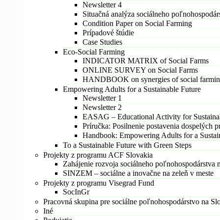
Newsletter 4
Situačná analýza sociálneho poľnohospodár
Condition Paper on Social Farming
Prípadové štúdie
Case Studies
Eco-Social Farming
INDICATOR MATRIX of Social Farms
ONLINE SURVEY on Social Farms
HANDBOOK on synergies of social farming 
Empowering Adults for a Sustainable Future
Newsletter 1
Newsletter 2
EASAG – Educational Activity for Sustainab
Príručka: Posilnenie postavenia dospelých 
Handbook: Empowering Adults for a Sustai
To a Sustainable Future with Green Steps
Projekty z programu ACF Slovakia
Zahájenie rozvoja sociálneho poľnohospodárstva 
SINZEM – sociálne a inovačne na zeleň v meste
Projekty z programu Visegrad Fund
SocInGr
Pracovná skupina pre sociálne poľnohospodárstvo na Sl
Iné