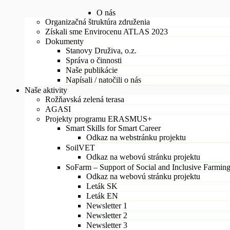
O nás
Organizačná štruktúra združenia
Získali sme Envirocenu ATLAS 2023
Dokumenty
Stanovy Druživa, o.z.
Správa o činnosti
Naše publikácie
Napísali / natočili o nás
Naše aktivity
Rožňavská zelená terasa
AGASI
Projekty programu ERASMUS+
Smart Skills for Smart Career
Odkaz na webstránku projektu
SoilVET
Odkaz na webovú stránku projektu
SoFarm – Support of Social and Inclusive Farmin
Odkaz na webovú stránku projektu
Leták SK
Leták EN
Newsletter 1
Newsletter 2
Newsletter 3